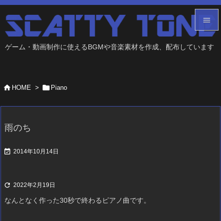


ゲーム・動画制作に使えるBGMや音楽素材を作成、配布しています
メニュ

サイド


HOME
>
Piano

前へ

雨のち
次へ


2014年10月14日
検索

2022年2月19日
なんとなく作った30秒で終わるピアノ曲です。