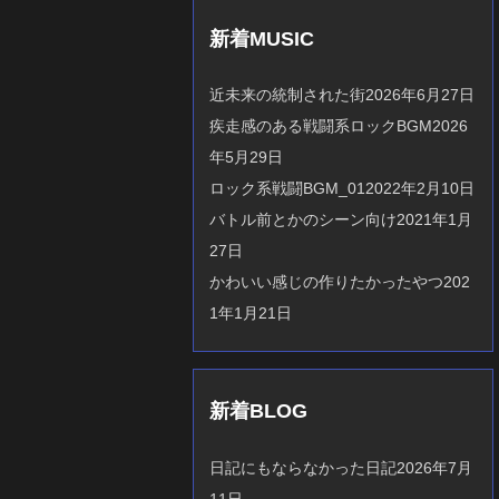
新着MUSIC
近未来の統制された街
2026年6月27日
疾走感のある戦闘系ロックBGM
2026
年5月29日
ロック系戦闘BGM_01
2022年2月10日
バトル前とかのシーン向け
2021年1月
27日
かわいい感じの作りたかったやつ
202
1年1月21日
新着BLOG
日記にもならなかった日記
2026年7月
11日