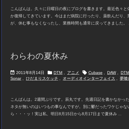
こんばんは。久々に日曜日の夜にブログを書きます。最近色々と
か復帰してきています。今はまだ病院に行ったり、薬飲んだり、
が、休む事もなくなったし、業務時間も通常に戻ってきました。 ..
わらわの夏休み



2011年8月14日
DTM
,
アニメ
Cubase
,
DAW
,
DT
Sonar
,
ひだまりスケッチ
,
オーディオインターフェイス
,
夢喰
こんばんは。2週間ぶりです。辰丸です。先週日記を書かなかっ
ネタが無いのはいつもの事なんですが。別に鬱だったワケじゃな
ら・・・ッ！実は私、明日8月15日から8月17日まで夏休み ...