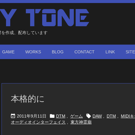
材を作成、配布しています
GAME
WORKS
BLOG
CONTACT
LINK
SIT
本格的に



2011年9月11日
DTM
,
ゲーム
DAW
,
DTM
,
MIDI
オーディオインターフェイス
,
東方神霊廟