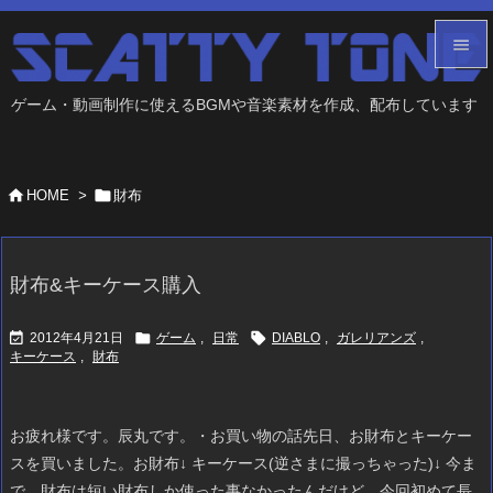


ゲーム・動画制作に使えるBGMや音楽素材を作成、配布しています
メニュ

サイド


HOME
>
財布

前へ

財布&キーケース購入
次へ




2012年4月21日
ゲーム
,
日常
DIABLO
,
ガレリアンズ
,
検索
キーケース
,
財布
お疲れ様です。辰丸です。・お買い物の話先日、お財布とキーケー
スを買いました。お財布↓ キーケース(逆さまに撮っちゃった)↓ 今ま
で、財布は短い財布しか使った事なかったんだけど、今回初めて長